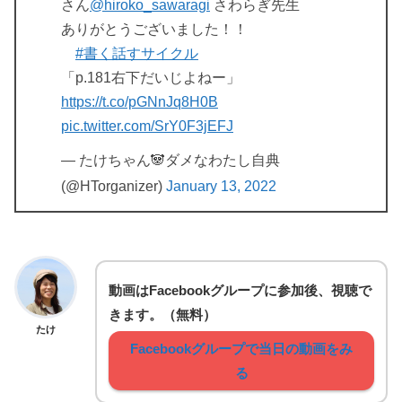
さん
@hiroko_sawaragi
さわらぎ先生
ありがとうございました！！
#書く話すサイクル
「p.181右下だいじよねー」
https://t.co/pGNnJq8H0B
pic.twitter.com/SrY0F3jEFJ
— たけちゃん🐼ダメなわたし自典
(@HTorganizer)
January 13, 2022
動画はFacebookグループに参加後、視聴で
きます。（無料）
たけ
Facebookグループで当日の動画をみ
る