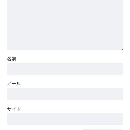
「書く話すサイクル対談」1月13日(木) 21:00
～
名前
Facebookグループ
『発信力を強化する「書く」「話す」サイクル』
12月23日発売 伝わる発信の秘密を公開！
メール
https://www.facebook.com/groups/4825771532258
61
YouTube
サイト
さわらぎ寛子
https://www.youtube.com/watch?v=Gz3XkThHnJk