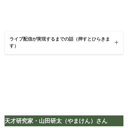
ライブ配信が実現するまでの話（押すとひらきま
す）
もくじ
「やまけんさんのVoicyおもしろいよ」
2020年、私はやまけんさんに課金し始めた。
なんなん？２人で同じことを言っている！
天才研究家・山田研太（やまけん）さん