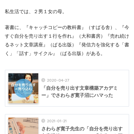
私生活では、２男１女の母。
著書に、『キャッチコピーの教科書』（すばる舎）、『今
すぐ自分を売り出す１行を作れ』（大和書房）『売れ続け
るネット文章講座』（ぱる出版）『発信力を強化する「書
く」「話す」サイクル』（ぱる出版）がある。
2020-04-27
「自分を売り出す文章構築アカデミ
ー」でさわらぎ寛子沼にハマった
2021-01-21
さわらぎ寛子先生の「自分を売り出す