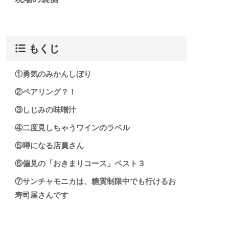
もくじ
①勇気のみかんしぼり
②ペアリング？！
③しじみの味噌汁
④二度見しちゃうワインのラベル
⑤噂になる店員さん
⑥偏見の「おきまりコース」ベスト３
⑦サンチャモニカは、糖質制限中でも行けるお
寿司屋さんです