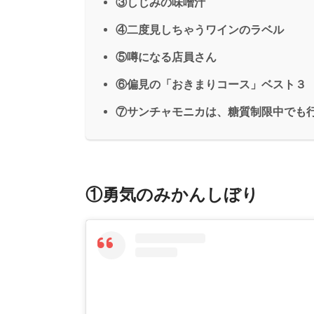
③しじみの味噌汁
④二度見しちゃうワインのラベル
⑤噂になる店員さん
⑥偏見の「おきまりコース」ベスト３
⑦サンチャモニカは、糖質制限中でも
①勇気のみかんしぼり