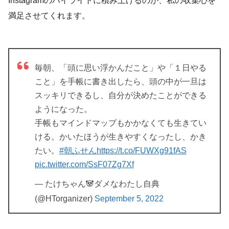
Instagramのハイライトに積み上げるのが、私の収集心を
満足させてくれます。
毎朝、「頭に思い浮かんだこと」や「１日やる
こと」を手帳に書き出したら、頭の中が一旦は
スッキリできるし、自分が決めたことができる
ようになった。
手帳もマインドマップもかかなくても生きてい
ける。かいたほうが生きやすくなったし、かき
たい。
#朝ふせん
https://t.co/FUWXg91fAS
pic.twitter.com/SsF07Zg7Xf
— たけちゃん🐼ダメなわたし自典
(@HTorganizer)
September 5, 2022