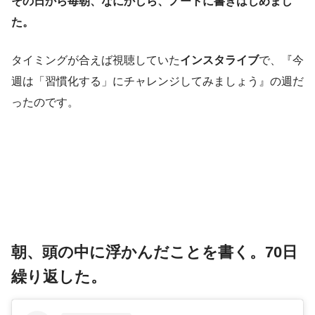
その日から毎朝、なにかしら、ノートに書きはじめまし
ルーティンのタスク管理は、
Google To Do リスト
を使っ
た。
ています。
タイミングが合えば視聴していた
インスタライブ
で、『今
自分が設定したTo Doを、アプリに指示してもらって、実
週は「習慣化する」にチャレンジしてみましょう』の週だ
行する。
ったのです。
私はそういう人間です。
朝、頭の中に浮かんだことを書く。70日
繰り返した。