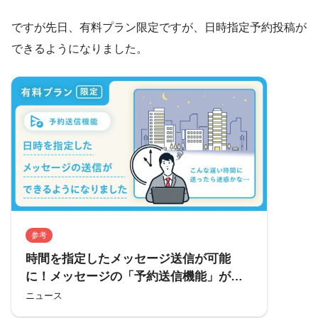
ですが先日、有料プラン限定ですが、日時指定予約投稿が
できるようになりました。
参考
時間を指定したメッセージ送信が可能
に！メッセージの「予約送信機能」が順
次、提供開始。 | ビジネスチャットなら
ニュース
Chatwork