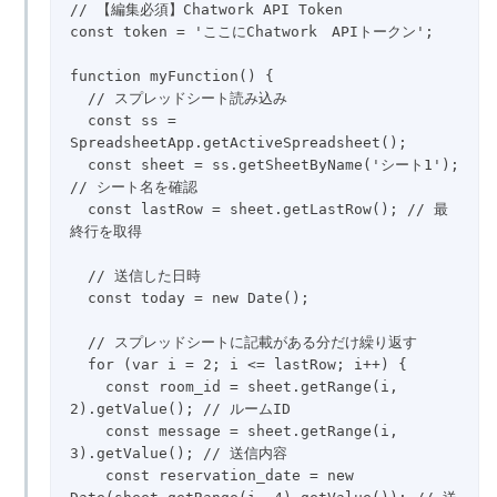
// 【編集必須】Chatwork API Token

const token = 'ここにChatwork　APIトークン';

function myFunction() {

  // スプレッドシート読み込み

  const ss = 
SpreadsheetApp.getActiveSpreadsheet();

  const sheet = ss.getSheetByName('シート1'); 
// シート名を確認

  const lastRow = sheet.getLastRow(); // 最
終行を取得

  // 送信した日時

  const today = new Date();

  // スプレッドシートに記載がある分だけ繰り返す

  for (var i = 2; i <= lastRow; i++) {

    const room_id = sheet.getRange(i, 
2).getValue(); // ルームID

    const message = sheet.getRange(i, 
3).getValue(); // 送信内容

    const reservation_date = new 