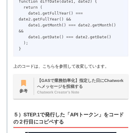
function diffDate(date1, date2) {

  return (

    date1.getFullYear() === 
date2.getFullYear() &&

    date1.getMonth() === date2.getMonth() 
&&

    date1.getDate() === date2.getDate()

  );

上のコードは、こちらを参照して改変しています。
【GASで業務効率化】指定した日にChatwork
へメッセージを投稿する
参考
Chatwork Creator’s Note
５）STEP.1で発行した「APIトークン」をコード
の２行目にコピペする