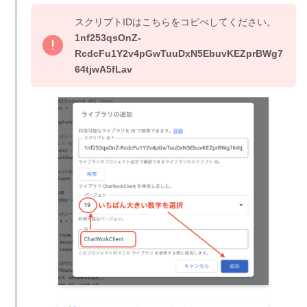
スクリプトIDはこちらをコピぺしてください。
1nf253qsOnZ-
RcdcFu1Y2v4pGwTuuDxN5EbuvKEZprBWg7
64tjwA5fLav