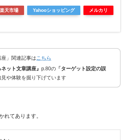
楽天市場
Yahooショッピング
メルカリ
講座」関連記事は
こちら
るネット文章講座』
p.80の
「ターゲット設定の誤
知見や体験を掘り下げています
かれてあります。