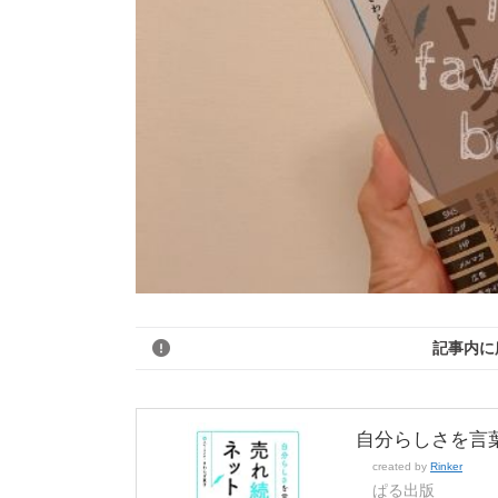
記事内に
自分らしさを言
created by
Rinker
ぱる出版