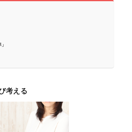
る
準」
再び考える