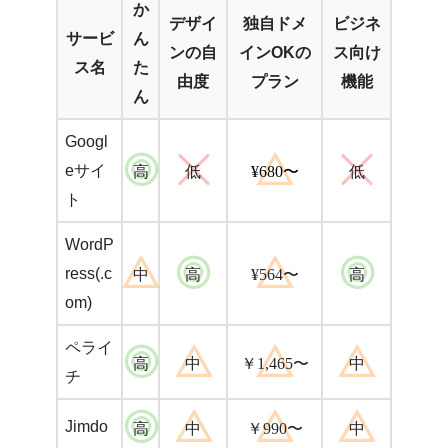
か
デザイ
独自ドメ
ビジネ
サービ
ん
ンの自
インOKの
ス向け
ス名
た
由度
プラン
機能
ん
Googl
eサイ
高
低
¥680〜
低
ト
WordP
ress(.c
中
高
¥564〜
高
om)
ペライ
高
中
￥1,465〜
中
チ
Jimdo
高
中
￥990〜
中