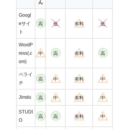
ん
Googl
eサイ
高
低
有料
低
ト
WordP
ress(.c
中
高
有料
高
om)
ペライ
高
中
有料
中
チ
Jimdo
高
中
有料
中
STUDI
高
高
有料
中
O