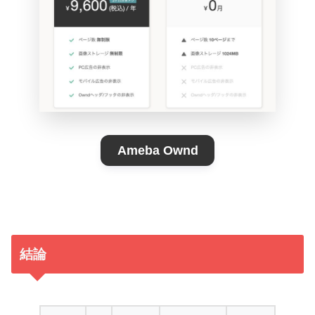
Ameba Ownd
結論