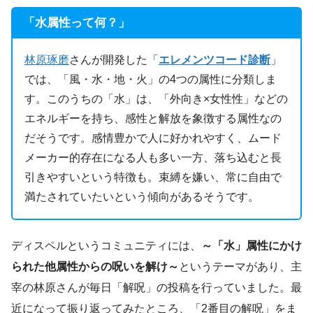
「水属性って何？」
林原琢磨
さんが開発した「
エレメンツコード診断
」
では、「風・水・地・火」の4つの属性に分類しま
す。このうちの「水」は、「外向き×女性性」などの
エネルギーを持ち、感性と解放を象徴する属性なの
だそうです。感情豊かで人に好かれやすく、ムード
メーカー的存在になる人も多い一方、落ち込むと長
引きやすいという特徴も。束縛を嫌い、常に自由で
満たされていたいという傾向があるそうです。
ディスペルというコミュニティには、
～「水」属性にかけ
られた他属性からの呪いを解け～
というテーマがあり、主
宰の林原さんが毎日「解呪」の投稿を行っていました。最
近になって振り返ってみたところ、「2番目の解呪」をま