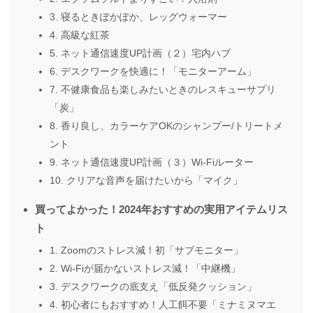
3. 寝るときぽかぽか、レッグウォーマー
4. 高級な紅茶
5. ネット通信速度UP計画（２）宅内ハブ
6. デスクワークを快適に！「モニターアーム」
7. 不健康食品も楽しみたいときのレスキューサプリ
「炭」
8. 香り良し、カラーケアOKのシャンプー/トリートメ
ント
9. ネット通信速度UP計画（３）Wi-Fiルーター
10. クリアな音声を届けたいから「マイク」
買ってよかった！2024年おすすめの実用アイテムリス
ト
1. Zoomのストレス減！初「サブモニター」
2. Wi-Fiが届かないストレス減！「中継機」
3. デスクワークの底支え「低反発クッション」
4. 初心者にもおすすめ！人工餌不要「ミナミヌマエ