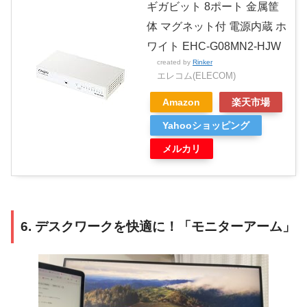
ギガビット 8ポート 金属筐
体 マグネット付 電源内蔵 ホ
ワイト EHC-G08MN2-HJW
created by
Rinker
エレコム(ELECOM)
Amazon
楽天市場
Yahooショッピング
メルカリ
6. デスクワークを快適に！「モニターアーム」