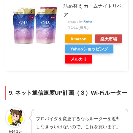
詰め替え カームナイトリペ
ア
created by
Rinker
YOLU(ヨル)
Amazon
楽天市場
Yahooショッピング
メルカリ
9. ネット通信速度UP計画（３）Wi-Fiルーター
プロバイダを変更するならルーターを返却
しなきゃいけないので、これを買います。
たけロン