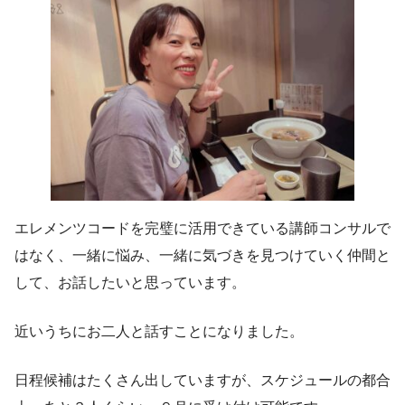
エレメンツコードを完璧に活用できている講師コンサルで
はなく、一緒に悩み、一緒に気づきを見つけていく仲間と
して、お話したいと思っています。
近いうちにお二人と話すことになりました。
日程候補はたくさん出していますが、スケジュールの都合