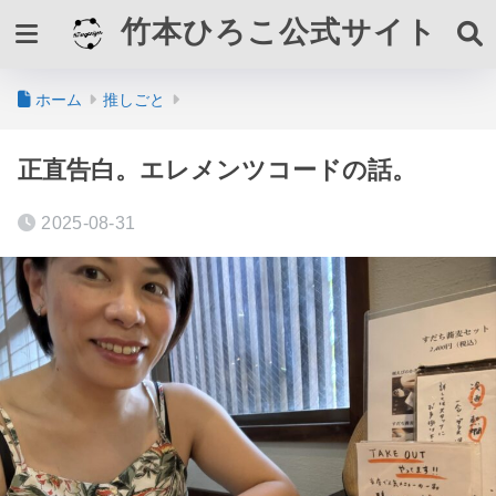
竹本ひろこ公式サイト
ホーム
推しごと
正直告白。エレメンツコードの話。
2025-08-31