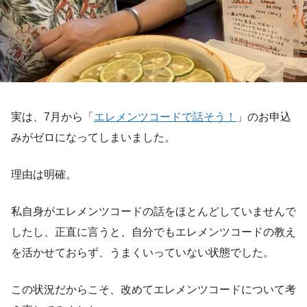
実は、7月から「
エレメンツコードで話そう！
」のお申込
みがゼロになってしまいました。
理由は明確。
私自身がエレメンツコードの話をほとんどしていませんで
したし、正直に言うと、自分でもエレメンツコードの教え
を活かせておらず、うまくいっていない状態でした。
この状況だからこそ、改めてエレメンツコードについて考