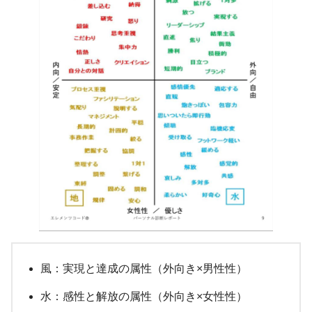
風：実現と達成の属性（外向き×男性性）
水：感性と解放の属性（外向き×女性性）