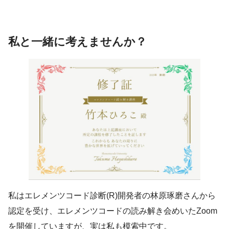
私と一緒に考えませんか？
私はエレメンツコード診断(R)開発者の林原琢磨さんから
認定を受け、エレメンツコードの読み解き会めいたZoom
を開催していますが、実は私も模索中です。