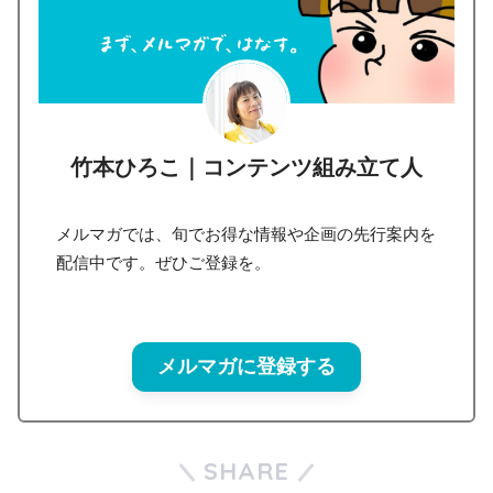
竹本ひろこ｜コンテンツ組み立て人
メルマガでは、旬でお得な情報や企画の先行案内を
配信中です。ぜひご登録を。
メルマガに登録する
SHARE