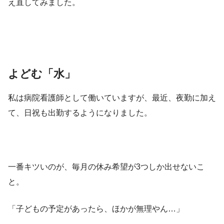
え直してみました。
よどむ「水」
私は病院看護師として働いていますが、最近、夜勤に加え
て、日祝も出勤するようになりました。
一番キツいのが、毎月の休み希望が3つしか出せないこ
と。
「子どもの予定があったら、ほかが無理やん…」